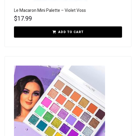
Le Macaron Mini Palette – Violet Voss
$
17.99
ADD TO CART