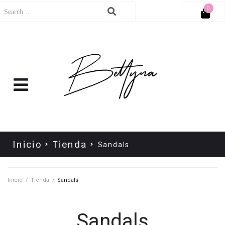
0
Cart
No products in the cart.
Inicio
Tienda
Sandals
Inicio
/
Tienda
/
Sandals
Sandals