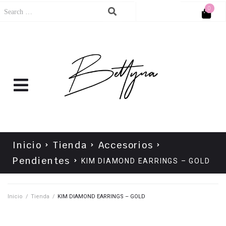
0
Cart
No products in the cart.
Inicio
Tienda
Accesorios
Pendientes
KIM DIAMOND EARRINGS – GOLD
Inicio
/
Tienda
/
KIM DIAMOND EARRINGS – GOLD