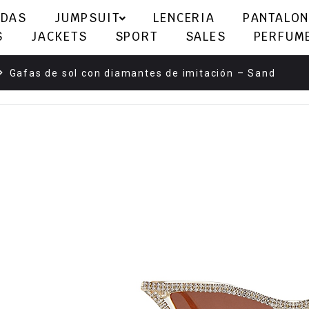
LDAS
JUMPSUIT
LENCERIA
PANTALON
S
JACKETS
SPORT
SALES
PERFUM
Gafas de sol con diamantes de imitación – Sand