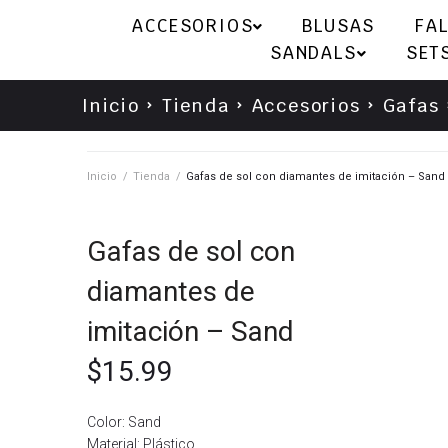
ACCESORIOS
BLUSAS
FA
SANDALS
SET
Inicio
Tienda
Accesorios
Gafas
Inicio
/
Tienda
/
Gafas de sol con diamantes de imitación – Sand
Gafas de sol con
diamantes de
imitación – Sand
$
15.99
Color: Sand
Material: Plástico