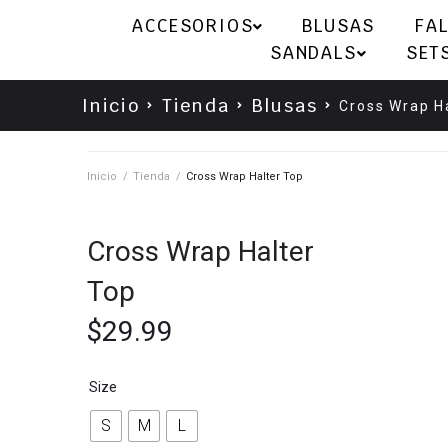
ACCESORIOS
BLUSAS
FA
SANDALS
SET
Inicio
Tienda
Blusas
Cross Wrap H
Inicio
/
Tienda
/
Cross Wrap Halter Top
Cross Wrap Halter
Top
$
29.99
Size
S
M
L