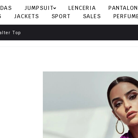
LDAS
JUMPSUIT
LENCERIA
PANTALON
S
JACKETS
SPORT
SALES
PERFUM
alter Top