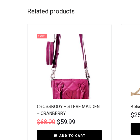
Related products
Sale!
CROSSBODY – STEVE MADDEN
Bols
– CRANBERRY
$
2
$
68.00
$
59.99
ADD TO CART