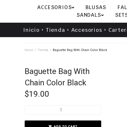
ACCESORIOS
BLUSAS
FA
SANDALS
SET
Inicio
Tienda
Accesorios
Carter
Inicio
/
Tienda
/
Baguette Bag With Chain Color Black
Baguette Bag With
Chain Color Black
$
19.00
ADD TO CART