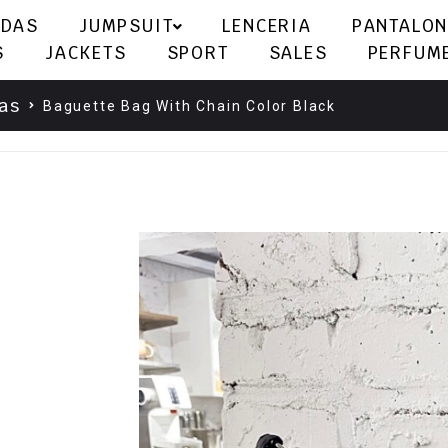
LDAS
JUMPSUIT
LENCERIA
PANTALON
S
JACKETS
SPORT
SALES
PERFUM
as
Baguette Bag With Chain Color Black